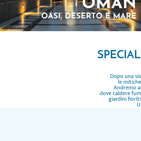
SPECIAL
Dopo una vis
le mitiche
Andremo all
dove caldere fuman
giardini fiori
U