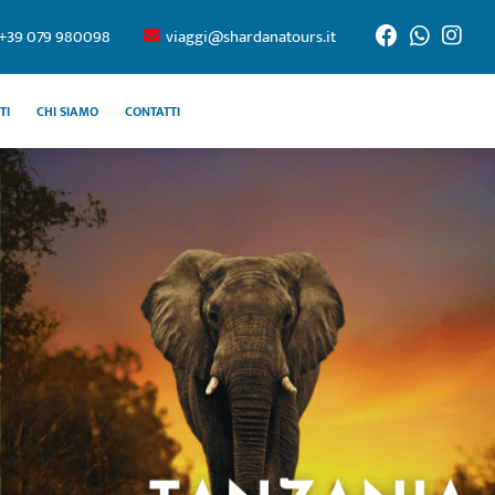
+39 079 980098
viaggi@shardanatours.it
TI
CHI SIAMO
CONTATTI