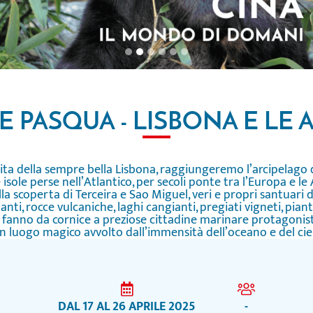
E PASQUA - LISBONA E LE
ita della sempre bella Lisbona, raggiungeremo l’arcipelago d
 isole perse nell’Atlantico, per secoli ponte tra l’Europa e l
a scoperta di Terceira e Sao Miguel, veri e propri santuari d
ti, rocce vulcaniche, laghi cangianti, pregiati vigneti, piant
ti fanno da cornice a preziose cittadine marinare protagonist
n luogo magico avvolto dall’immensità dell’oceano e del cie
DAL 17 AL 26 APRILE 2025
-