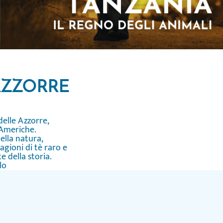
 AZZORRE
elle Azzorre,
e Americhe.
ella natura,
agioni di tè raro e
e della storia.
lo