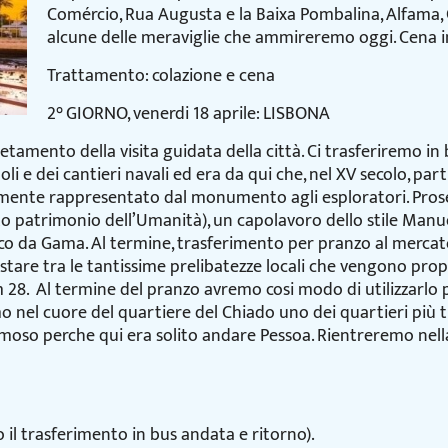
Comércio, Rua Augusta e la Baixa Pombalina, Alfama,
alcune delle meraviglie che ammireremo oggi. Cena 
Trattamento: colazione e cena
2° GIORNO, venerdi 18 aprile: LISBONA
tamento della visita guidata della città. Ci trasferiremo in 
li e dei cantieri navali ed era da qui che, nel XV secolo, par
mente rappresentato dal monumento agli esploratori. Prose
rato patrimonio dell’Umanità), un capolavoro dello stile Man
asco da Gama. Al termine, trasferimento per pranzo al merca
ustare tra le tantissime prelibatezze locali che vengono p
m 28. Al termine del pranzo avremo cosi modo di utilizzarlo p
 nel cuore del quartiere del Chiado uno dei quartieri più ti
moso perche qui era solito andare Pessoa. Rientreremo nella 
o il trasferimento in bus andata e ritorno).