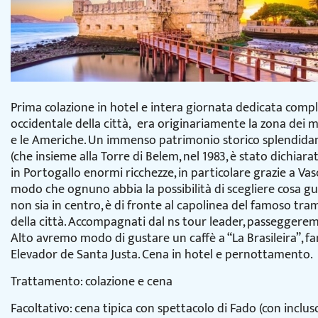
Prima colazione in hotel e intera giornata dedicata comple
occidentale della città, era originariamente la zona dei mo
e le Americhe. Un immenso patrimonio storico splendida
(che insieme alla Torre di Belem, nel 1983, è stato dichia
in Portogallo enormi ricchezze, in particolare grazie a V
modo che ognuno abbia la possibilità di scegliere cosa g
non sia in centro, è di fronte al capolinea del famoso tra
della città. Accompagnati dal ns tour leader, passeggeremo
Alto avremo modo di gustare un caffè a “La Brasileira”, fa
Elevador de Santa Justa. Cena in hotel e pernottamento.
Trattamento: colazione e cena
Facoltativo: cena tipica con spettacolo di Fado (con inclus