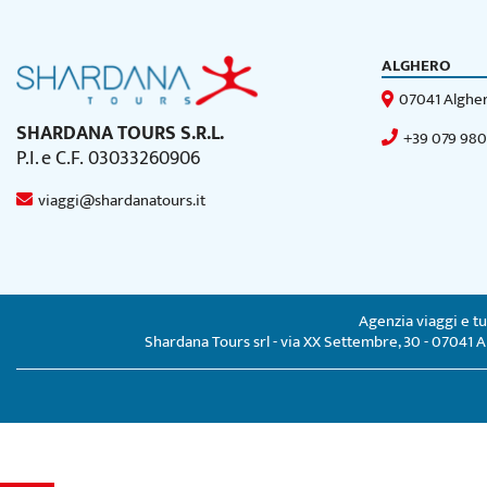
ALGHERO
07041 Algher
SHARDANA TOURS S.R.L.
+39 079 98
P.I. e C.F. 03033260906
viaggi@shardanatours.it
Agenzia viaggi e t
Shardana Tours srl - via XX Settembre, 30 - 07041 Al