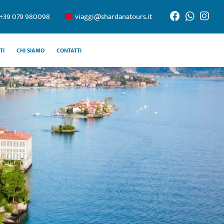
+39 079 980098
viaggi@shardanatours.it
TI
CHI SIAMO
CONTATTI