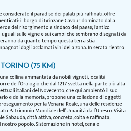
 considerato il paradiso dei palati più raffinati, offre
dimenticati: il borgo di Grinzane Cavour dominato dalla
eroe del risorgimento e sindaco del paese; l'antico
za uguali sulle vigne e sui campi che sembrano disegnati da
onteranno da quanto tempo questa terra stia
mpagnati dagli acclamati vini della zona. In serata rientro
– TORINO (75 KM)
 una collina ammantata da nobili vigneti, località
Torre dell’Orologio che dal 1217 svetta nella parte più alta
lettuali italiani del Novecento, che qui ambientò il suo
erario e della memoria, propone una collezione di oggetti
o proseguimento per la Venaria Reale, una delle residenze
iarato Patrimonio Mondiale dell’Umanità dall’Unesco. Visita
e Sabauda, città attiva, concreta, colta e raffinata,
l nostro popolo. Sistemazione in hotel, cena e