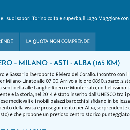
 e i suoi sapori, Torino colta e superba, il Lago Maggiore co
RENDE
LA QUOTA NON COMPRENDE
ERO – MILANO – ASTI - ALBA (165 KM)
ero e Sassari all'aeroporto Riviera del Corallo. Incontro con
r Milano-Linate alle 07:00. Arrivo alle ore 08:10, sbarco, s
a sentinella alle Langhe-Roero e Monferrato, un bellissimo t
te e la storia, nel 2014 è stato inserito dall'UNESCO tra i 
se medievali e i nobili palazzi barocchi si sfidano in bellezza
amento della visita e proseguimento per Alba, sorprendente
osto) e che propone un prezioso centro storico punteggiato 