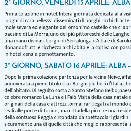
2° GIORNO, VENERDÌ 15 APRILE: ALB
Prima colazione in hotel. Intera giornata dedicata alla visit
luoghi di rara bellezza disseminati di borghi ricchi di arte
mole severa ed elegante dell'omonimo castello che ci aprir
paesino di La Morra, uno dei più pittoreschi delle Langhe 
una mano divina; i borghi di Serralunga d'Alba e di Barol
donandofrutti e ricchezza a chi abita e la coltiva con pass
in hotel, cena e pernottamento.
3° GIORNO, SABATO 16 APRILE: ALBA 
Dopo la prima colazione partenza per la vicina Neive, affa
annoverata a pieno titolo tra i Borghi più belli d’Italia c
dell’abitato. Di seguito sosta a Santo Stefano Belbo, paese
celebre romanzo La Luna e i Falò. Visita della casa natale
originari della casa e attrezzi, ormai rari, legati al mon
reali alle porte di Torino, una cittadella più che una res
della sontuosa Reggia circondata da spettacolari giardini al
sicuramente una di quelle città che meglio rappresenta la 
pernottamento.