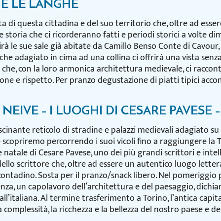
A E LE LANGHE
a di questa cittadina e del suo territorio che, oltre ad essere
 e storia che ci ricorderanno fatti e periodi storici a volte 
à le sue sale già abitate da Camillo Benso Conte di Cavour, 
che adagiato in cima ad una collina ci offrirà una vista sen
o che, con la loro armonica architettura medievale, ci racc
ione e rispetto. Per pranzo degustazione di piatti tipici acco
– NEIVE – I LUOGHI DI CESARE PAVESE 
scinante reticolo di stradine e palazzi medievali adagiato su
he scopriremo percorrendo i suoi vicoli fino a raggiungere la 
 natale di Cesare Pavese, uno dei più grandi scrittori e intel
 dello scrittore che, oltre ad essere un autentico luogo lett
do contadino. Sosta per il pranzo/snack libero. Nel pomeriggi
idenza, un capolavoro dell’architettura e del paesaggio, dich
l’italiana. Al termine trasferimento a Torino, l’antica capital
complessità, la ricchezza e la bellezza del nostro paese e de