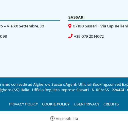
SASSARI
o – Via XX Settembre, 30
07100 Sassari - Via Cap. Bellieni
0098
+39 079 2014072
urismo con sede ad Alghero e Sassari. Agenti Ufficiali Booking.com ed Exp
ghero (SS) Italia - Ufficio Registro Imprese Sassari - N. REA: SS - 224424
PRIVACY POLICY
COOKIE POLICY
USER PRIVACY
CREDITS
Accessibilità